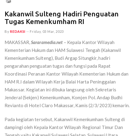
Kakanwil Sulteng Hadiri Penguatan
Tugas Kemenkumham RI
By
REDAKSI
--
Friday, 03 Mar, 2023
MAKASSAR,
Sararamedia.net
– Kepala Kantor Wilayah
Kementerian Hukum dan HAM Sulawesi Tengah (Kakanwil
Kemenkumham Sulteng), Budi Argap Situngkir, hadiri
pengarahan penguatan tugas dan fungsi pada Rapat
Koordinasi Peranan Kantor Wilayah Kementerian Hukum dan
HAM R.I dalam Wilayah Kerja Balai Harta Peninggalan
Makassar. Kegiatan ini dibuka langsung oleh Sekretaris
Jenderal (Sekjen) Kemenkumham, Komjen Pol. Andap Budhi
Revianto di Hotel Claro Makassar, Kamis (2/3/2023) kemarin.
Pada kegiatan tersebut, Kakanwil Kemenkumham Sulteng di
dampingi oleh Kepala Kantor Wilayah Regional Timur Dan
Tengah yaitu Kakanwil Sulawesi Selatan, Sulawesi Utara,